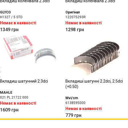
Вкладиш коленвала 2.3dci
Вкладиш коленвала 2.3dci
GLYCO
Оригінал
H1327 / 5 STD
122075293R
Немає в наявності
Немає в наявності
1349
грн
1298
грн
Вкладиш шатунний 2.3dci
Вкладиші шатунні 2.2dci, 2.5dci
(+0.50)
MAHLE
021 PL 21722 000
Mvi/sm
Немає в наявності
6138595000
Немає в наявності
1609
грн
779
грн