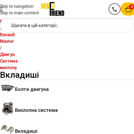
Skip to navigation
0
Skip to main content
Головна
Renault
Master
Двигун.
Система
вихлопу
Вкладиші
Болти двигуна
Вихлопна система
Вкладиші