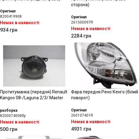
сторона)
Оригінал
8200419908
Оригінал
Немає в наявності
261500097R
Немає в наявності
934
грн
2284
грн
Протитуманка (передня) Renault
Фара передня Рено Кенго (білий
Kangoo 08-/Laguna 2/3/ Master
поворот)
2/Megane 2/3
Оригінал
разборка
260107401R
8200074008бу
Немає в наявності
Немає в наявності
4931
грн
500
грн