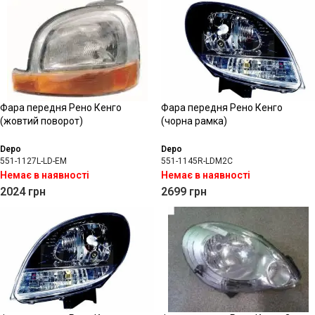
Фара передня Рено Кенго
Фара передня Рено Кенго
(жовтий поворот)
(чорна рамка)
Depo
Depo
551-1127L-LD-EM
551-1145R-LDM2C
Немає в наявності
Немає в наявності
2024
грн
2699
грн