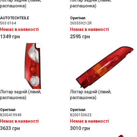
Ліхтар задній (лівий,
Ліхтар задній (лівий,
распашонка)
распашонка)
AUTOTECHTEILE
Оригінал
503 0164
265559212R
Немає в наявності
Немає в наявності
1349
грн
2595
грн
Ліхтар задній (лівий,
Ліхтар задній (лівий,
распашонка)
распашонка)
Оригінал
Оригінал
8200419949
8200150623
Немає в наявності
Немає в наявності
3633
грн
3010
грн