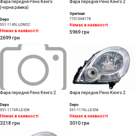
Фара передня Рено Кенго
Фара передня Рено Кенго 2
(чорна рамка)
Оригінал
7701068178
Depo
551-1145L-LDM2C
Немає в наявності
Немає в наявності
5969
грн
2699
грн
Фара передня Рено Кенго 2
Фара передня Рено Кенго 2
Depo
Depo
551-1176R-LD-EM
551-1176L-LD-EM
Немає в наявності
Немає в наявності
3218
грн
3010
грн