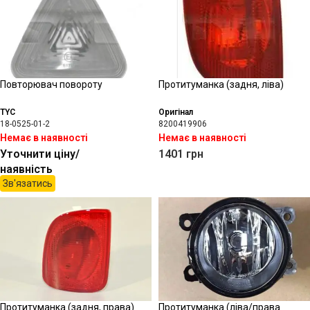
Повторювач повороту
Протитуманка (задня, ліва)
TYC
Оригінал
18-0525-01-2
8200419906
Немає в наявності
Немає в наявності
Уточнити ціну/
1401
грн
наявність
Зв'язатись
Протитуманка (задня, права)
Протитуманка (ліва/права