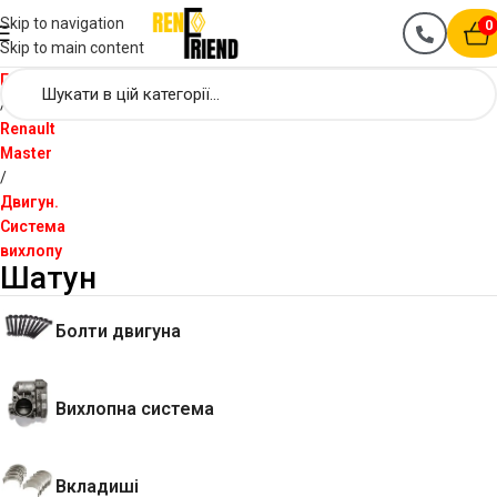
Skip to navigation
0
Skip to main content
Головна
Renault
Master
Двигун.
Система
вихлопу
Шатун
Болти двигуна
Вихлопна система
Вкладиші