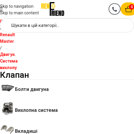
Skip to navigation
0
Skip to main content
Головна
Renault
Master
Двигун.
Система
вихлопу
Клапан
Болти двигуна
Вихлопна система
Вкладиші