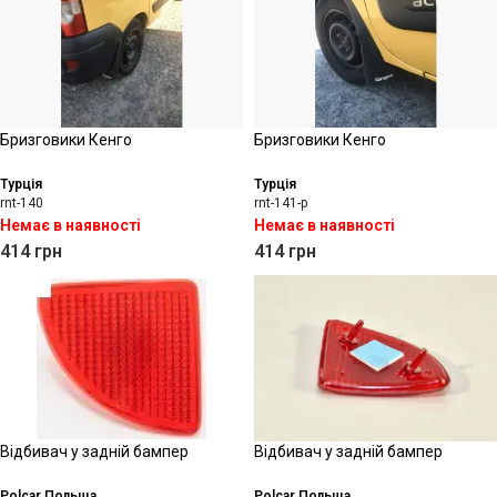
Бризговики Кенго
Бризговики Кенго
Турція
Турція
rnt-140
rnt-141-p
Немає в наявності
Немає в наявності
414
грн
414
грн
Відбивач у задній бампер
Відбивач у задній бампер
Polcar Польща
Polcar Польща