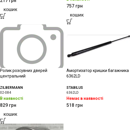
217
грн
757
грн
КОШИК
КОШИК
Ролик розсувних дверей
Амортизатор кришки багажника
центральний
6362LD
ZILBERMANN
STABILUS
02-084
6362LD
В наявності
Немає в наявності
829
грн
518
грн
КОШИК