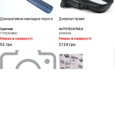
Декоративна накладка порога
Дзеркал праве
Оригінал
AUTOTECHTEILE
7700304861
5030042
Немає в наявності
Немає в наявності
52
грн
2124
грн
Дзеркало (л) з обігрівом з 2013р.
Дзеркало (л/п) із обігрівом
ALKAR
AUTOTECHTEILE
5030089
Alkar
Немає в наявності
A6403160