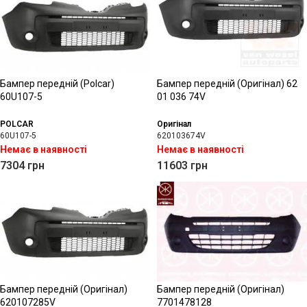
Бампер передній (Polcar)
Бампер передній (Оригінал) 62
60U107-5
01 036 74V
POLCAR
Оригінал
60U107-5
620103674V
Немає в наявності
Немає в наявності
7304
грн
11603
грн
Бампер передній (Оригінал)
Бампер передній (Оригінал)
620107285V
7701478128