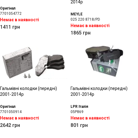
2014р
Оригінал
7701054772
MEYLE
Немає в наявності
025 220 8718/PD
Немає в наявності
1411
грн
1865
грн
Гальмівні колодки (передні)
Гальмівні колодки (передні)
2001-2014р
2001-2014р
Оригінал
LPR Італія
7701050914
05P869
Немає в наявності
Немає в наявності
2642
грн
801
грн