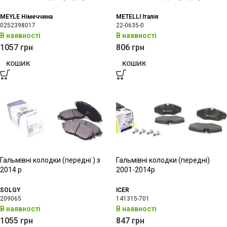
MEYLE Німеччина
METELLI Італія
0252398017
22-0635-0
В наявності
В наявності
1057
грн
806
грн
КОШИК
КОШИК
Гальмівні колодки (передні ) з
Гальмівні колодки (передні)
2014 р
2001-2014р
SOLGY
ICER
209065
141315-701
В наявності
В наявності
1055
грн
847
грн