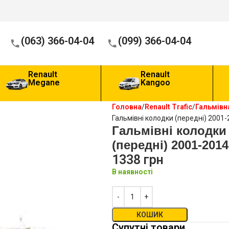
(063) 366-04-04
(099) 366-04-04
Renault
Renault
Megane
Kangoo
Головна
Renault Trafic
Гальмівн
Гальмівні колодки (передні) 2001
Гальмівні колодки
(передні) 2001-201
1338
грн
В наявності
КОШИК
Супутні товари