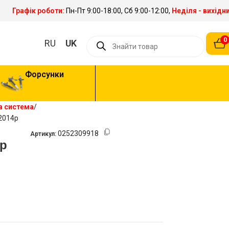
Графік роботи:
Пн-Пт 9:00-18:00, Сб 9:00-12:00,
Неділя - вихідн
0
RU
UK
Форсунки
а система
-2014р
0252309918
Артикул:
4р