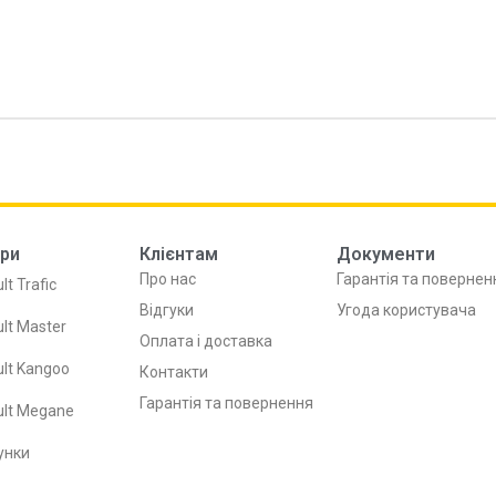
ри
Клієнтам
Документи
Про нас
Гарантія та повернен
lt Trafic
Відгуки
Угода користувача
lt Master
Оплата і доставка
lt Kangoo
Контакти
Гарантія та повернення
ult Megane
унки