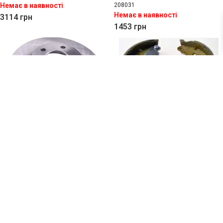
Немає в наявності
208031
Немає в наявності
3114
грн
1453
грн
Гальмівний диск (передній)
Гальмівні колодки задні
2001-2014р
SOLGY
209083
SOLGY
208018
Немає в наявності
Немає в наявності
623
грн
1940
грн