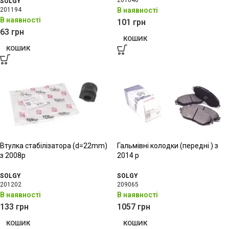
201040
SOLGY
201194
В наявності
В наявності
101
грн
63
грн
КОШИК
КОШИК
Втулка стабілізатора (d=22mm)
Гальмівні колодки (передні ) з
з 2008р
2014 р
SOLGY
SOLGY
201202
209065
В наявності
В наявності
133
грн
1057
грн
КОШИК
КОШИК