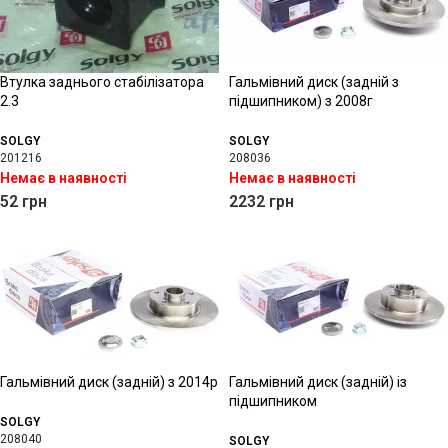
Втулка заднього стабілізатора
Гальмівний диск (задній з
2.3
підшипником) з 2008г
SOLGY
SOLGY
201216
208036
Немає в наявності
Немає в наявності
52
грн
2232
грн
Гальмівний диск (задній) з 2014р
Гальмівний диск (задній) із
підшипником
SOLGY
208040
SOLGY