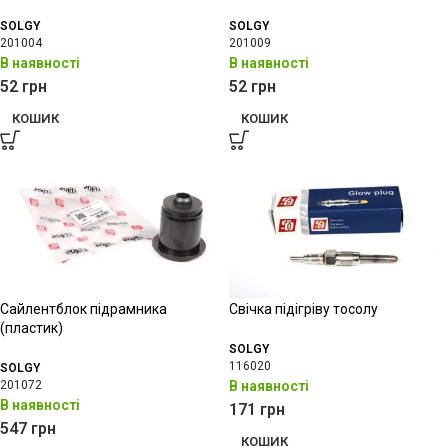
SOLGY
SOLGY
201004
201009
В наявності
В наявності
52
грн
52
грн
КОШИК
КОШИК
Сайлентблок підрамника
Свічка підігріву тосолу
(пластик)
SOLGY
116020
SOLGY
201072
В наявності
В наявності
171
грн
547
грн
КОШИК