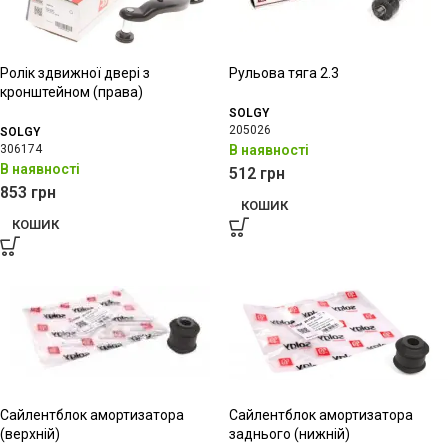
Ролік здвижної двері з
Рульова тяга 2.3
кронштейном (права)
SOLGY
205026
SOLGY
306174
В наявності
В наявності
512
грн
853
грн
КОШИК
КОШИК
Сайлентблок амортизатора
Сайлентблок амортизатора
(верхній)
заднього (нижній)