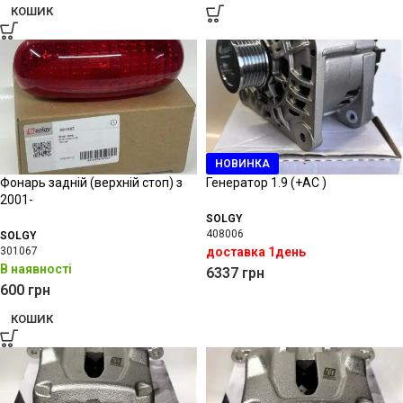
КОШИК
НОВИНКА
Фонарь задній (верхній стоп) з
Генератор 1.9 (+AC )
2001-
SOLGY
408006
SOLGY
301067
доставка 1день
В наявності
6337
грн
600
грн
КОШИК