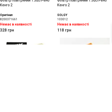
Фільтр повітряний 1.5dci Рено
Фільтр повітряний 1.5dci Рено
Кенго 2
Кенго 2
Оригінал
SOLGY
8200371661
103012
Немає в наявності
Немає в наявності
328
грн
118
грн
Фільтр повітряний 1.5dci Рено
Фільтр повітряний 1.5dci Рено
Кенго 2
Кенго 2
WIX
ZILBERMANN
WA9457
03-085
Немає в наявності
Немає в наявності
285
грн
188
грн