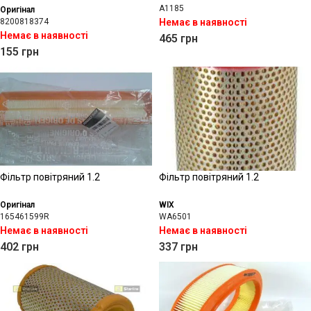
A1185
Оригінал
8200818374
Немає в наявності
Немає в наявності
465
грн
155
грн
Фільтр повітряний 1.2
Фільтр повітряний 1.2
Оригінал
WIX
165461599R
WA6501
Немає в наявності
Немає в наявності
402
грн
337
грн