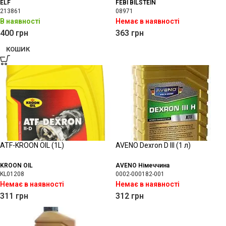
ELF
FEBI BILSTEIN
213861
08971
В наявності
Немає в наявності
400
грн
363
грн
КОШИК
ATF-KROON OIL (1L)
AVENO Dexron D lll (1 л)
KROON OIL
AVENO Німеччина
KL01208
0002-000182-001
Немає в наявності
Немає в наявності
311
грн
312
грн