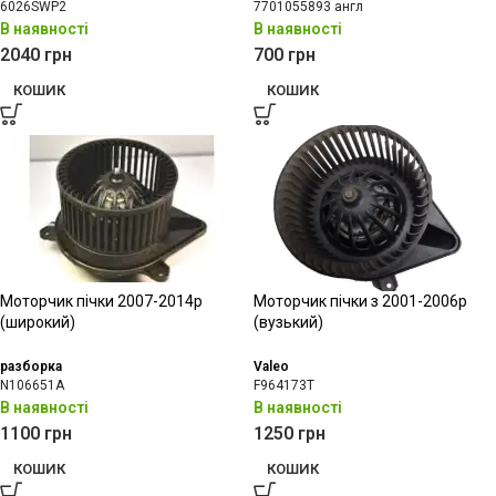
6026SWP2
7701055893 англ
В наявності
В наявності
2040
грн
700
грн
КОШИК
КОШИК
Моторчик пічки 2007-2014р
Моторчик пічки з 2001-2006р
(широкий)
(вузький)
разборка
Valeo
N106651A
F964173T
В наявності
В наявності
1100
грн
1250
грн
КОШИК
КОШИК