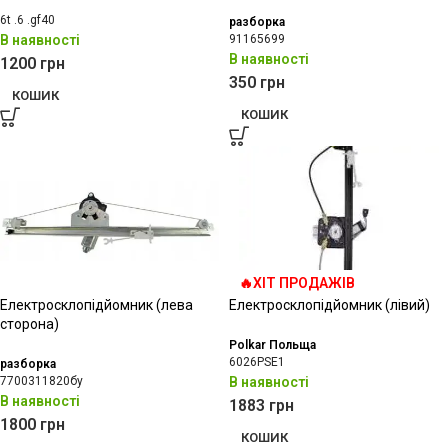
6t .6 .gf40
разборка
В наявності
91165699
В наявності
1200
грн
350
грн
КОШИК
КОШИК
🔥ХІТ ПРОДАЖІВ
Електросклопідйомник (лева
Електросклопідйомник (лівий)
сторона)
Polkar Польща
6026PSE1
разборка
7700311820бу
В наявності
В наявності
1883
грн
1800
грн
КОШИК