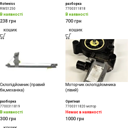
Rotweiss
разборка
RWS1250
7700311818
В наявності
В наявності
238
грн
700
грн
КОШИК
КОШИК
Склопідйомник (правий
Моторчик склопідйомника
бік,механіка)
(лівий)
разборка
Оригінал
7700311819
7700311820 мотор
В наявності
Немає в наявності
300
грн
1000
грн
КОШИК