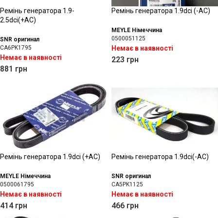
Ремінь генератора 1.9-
Ремінь генератора 1.9dci (-АС)
2.5dci(+АС)
MEYLE Німеччина
0500051125
SNR оригинал
CA6PK1795
Немає в наявності
Немає в наявності
223
грн
881
грн
Ремінь генератора 1.9dci (+АС)
Ремінь генератора 1.9dci(-АС)
MEYLE Німеччина
SNR оригинал
0500061795
CA5PK1125
Немає в наявності
Немає в наявності
414
грн
466
грн