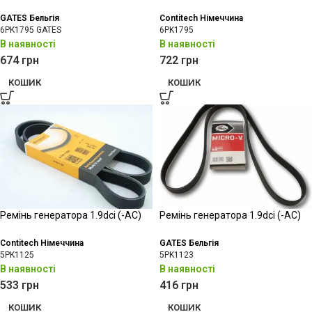
GATES Бельгія
Contitech Німеччина
6PK1795 GATES
6PK1795
В наявності
В наявності
674
грн
722
грн
КОШИК
КОШИК
Ремінь генератора 1.9dci (-АС)
Ремінь генератора 1.9dci (-АС)
Contitech Німеччина
GATES Бельгія
5PK1125
5PK1123
В наявності
В наявності
533
грн
416
грн
КОШИК
КОШИК