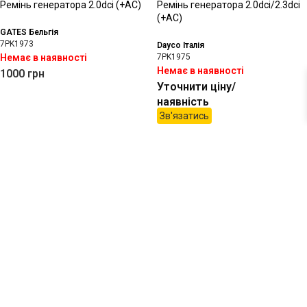
Ремінь генератора 2.0dci (+АС)
Ремінь генератора 2.0dci/2.3dci
(+АС)
GATES Бельгія
7PK1973
Dayco Італія
Немає в наявності
7PK1975
Немає в наявності
1000
грн
Уточнити ціну/
наявність
Зв'язатись
Ремінь генератора 2.2dci, 2.5dci
Ремінь генератора 2.5dci (-АС)
(-AC)
GATES Бельгія
6PK1148
Contitech
6PK1145
Немає в наявності
Немає в наявності