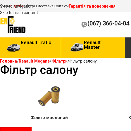
Гарантія та повернення
Skip to navigation
ро нас
Відгуки
Оплата і доставка
Контакти
Skip to main content
(067) 366-04-04
Renault Trafic
Renault
Master
Головна
Renault Megane
Фільтри
Фільтр салону
Фільтр салону
Фільтр масляний