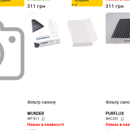
ОШИК
КОШИК
311
грн
311
грн
Фільтр салону
Фільтр сало
WUNDER
PURFLUX
WP 811
AHC281
Немає в наявності
Немає в ная