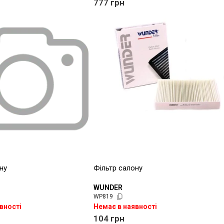
777
грн
ну
Фільтр салону
WUNDER
WP819
вності
Немає в наявності
104
грн