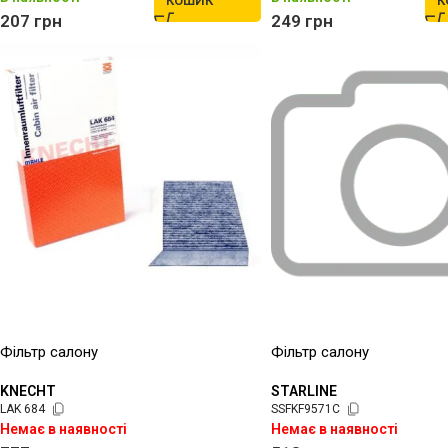
КОШИК
К
207
грн
249
грн
Фільтр салону
Фільтр салону
KNECHT
STARLINE
LAK 684
SSFKF9571C
Немає в наявності
Немає в наявності