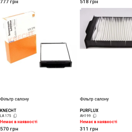
777
грн
518
грн
Фільтр салону
Фільтр салону
KNECHT
PURFLUX
LA 175
AH199
Немає в наявності
Немає в наявності
570
грн
311
грн