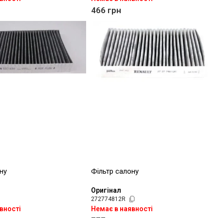
466
грн
ну
Фільтр салону
Оригінал
272774812R
вності
Немає в наявності