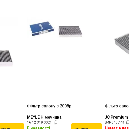
Фільтр салону з 2008р
Фільтр сало
MEYLE Німеччина
JC Premium
16 12 319 0021
B4R040CPR
В наявності
Немає в ная