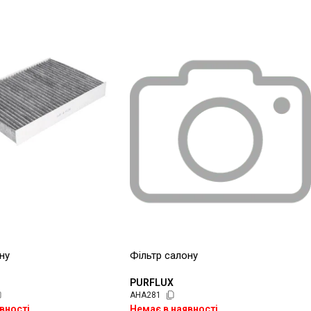
ну
Фільтр салону
PURFLUX
AHA281
вності
Немає в наявності