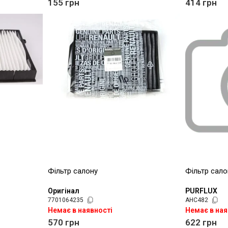
155
грн
414
грн
Фільтр салону
Фільтр сало
Оригінал
PURFLUX
7701064235
AHC482
Немає в наявності
Немає в ная
570
грн
622
грн