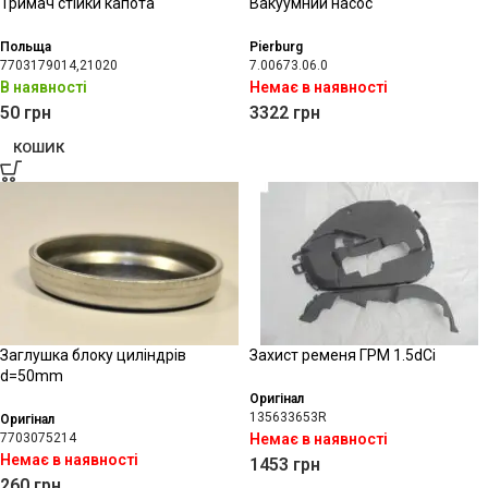
Тримач стійки капота
Вакуумний насос
Польща
Pierburg
7703179014,21020
7.00673.06.0
В наявності
Немає в наявності
50
грн
3322
грн
КОШИК
Заглушка блоку циліндрів
Захист ременя ГРМ 1.5dCi
d=50mm
Оригінал
135633653R
Оригінал
7703075214
Немає в наявності
Немає в наявності
1453
грн
260
грн