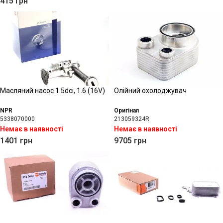
415
грн
Масляний насос 1.5dci, 1.6 (16V)
Олійний охолоджувач
NPR
Оригінал
5338070000
213059324R
Немає в наявності
Немає в наявності
1401
грн
9705
грн