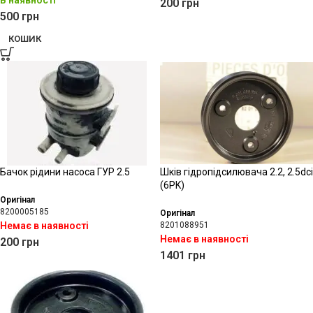
В наявності
200
грн
500
грн
КОШИК
Бачок рідини насоса ГУР 2.5
Шків гідропідсилювача 2.2, 2.5dci
(6PK)
Оригінал
8200005185
Оригінал
Немає в наявності
8201088951
Немає в наявності
200
грн
1401
грн