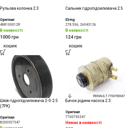
Рульова колонка 2.3
Сальник гідропідсилювача 2.5
Оригінал
Elring
488100012R
278.556, 26043126
В наявності
В наявності
1000
грн
124
грн
КОШИК
КОШИК
Шків гідропідсилювача 2-0-2.5
Бачок рідини насоса 2.3
(7PK)
Оригінал
7700795347
Оригінал
8200357347
Немає в наявності