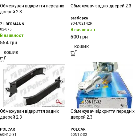
Обмежувач відкриття передніх
Обмежувач задніх дверей 2.3
дверей 2.3
разборка
904702142R
ZILBERMANN
02-075
В наявності
В наявності
500
грн
554
грн
КОШИК
КОШИК
Обмежувач відкриття задніх
Обмежувач відкриття передніх
дверей 2.3
дверей 2.3
POLCAR
POLCAR
60N1Z-31
60N1Z-32