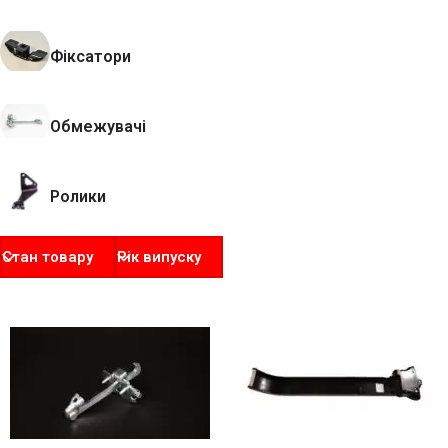
Фіксатори
Обмежувачі
Ролики
Стан товару
Рік випуску