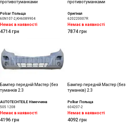
противотуманками
противотуманками
Polcar Польща
Оригінал
60N107-2,KH6089904
620220007R
Немає в наявності
Немає в наявності
4714
грн
7874
грн
Бампер передній Мастер (без
Бампер передній Мастер (без
туманків 2.3
туманків) 2.3
AUTOTECHTEILE Німеччина
Polkar Польща
505 1208
604207-2
Немає в наявності
Немає в наявності
4196
грн
4092
грн