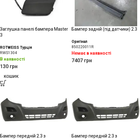
Заглушка панелі бампера Master
Бампер задній (під датчики) 2.3
3
Оригінал
850220011R
ROTWEISS Турція
RWS1304
Немає в наявності
В наявності
7407
грн
130
грн
КОШИК
Бампер передній 2.3 з
Бампер передній 2.3 з