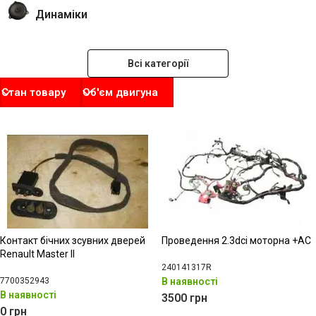
Динаміки
Всі категорії
Стан товару
Об'єм двигуна
Контакт бічних зсувних дверей
Проведення 2.3dci моторна +AC
Renault Master II
240141317R
7700352943
В наявності
В наявності
3500
грн
0
грн