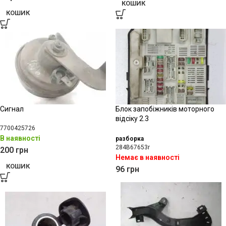
КОШИК
КОШИК
Сигнал
Блок запобіжників моторного
відсіку 2.3
7700425726
В наявності
разборка
284B67653r
200
грн
Немає в наявності
КОШИК
96
грн