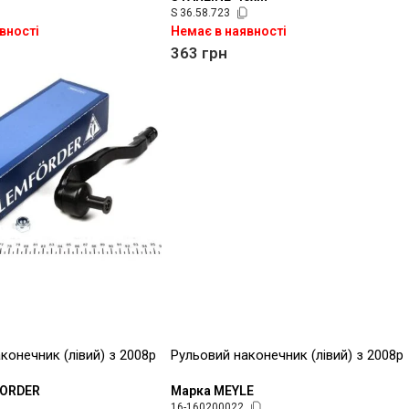
S 36.58.723
вності
Немає в наявності
363
грн
конечник (лівий) з 2008р
Рульовий наконечник (лівий) з 2008р
FORDER
Марка MEYLE
16-160200022