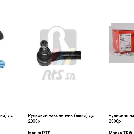
вий) до
Рульовий наконечник (лівий) до
Рульовий на
2008р
2008р
Марка RTS
Марка TRW