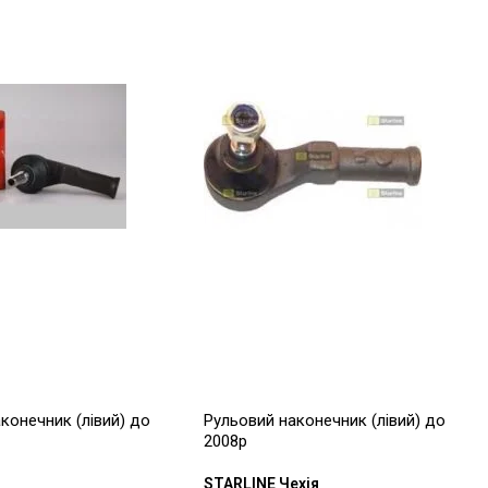
конечник (лівий) до
Рульовий наконечник (лівий) до
2008р
STARLINE Чехія