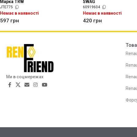
Марка TRW
SWAG
JTE775
60919604
Немає в наявності
Немає в наявності
597
грн
420
грн
Това
Renau
Renau
Ми в соцмережах
Renau
Rena
Форс