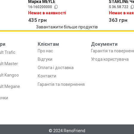
Марка MEYLE
STARLINE Че
16-160200000
S 36.58.722
Немає в наявності
Немає в ная
435
грн
363
грн
Завантажити більше продуктів
ри
Клієнтам
Документи
Про нас
Гарантія та повернен
lt Trafic
Відгуки
Угода користувача
lt Master
Оплата і доставка
lt Kangoo
Контакти
Гарантія та повернення
ult Megane
унки
© 2024 RenoFriend