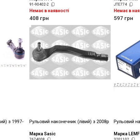
91-90402-2
JTE774
Немає в наявності
Немає в ная
408
грн
597
грн
ий) з 1997-
Рульовий наконечник (лівий) з 2008р
Рульовий на
Марка Sasic
Марка LEM
7674008
3201102