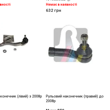
вності
Немає в наявності
632
грн
конечник (лівий) з 2008р
Рульовий наконечник (правий) до
2008р