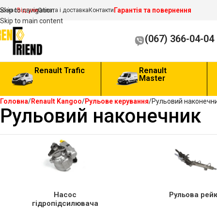
Гарантія та повернення
Skip to navigation
ро нас
Відгуки
Оплата і доставка
Контакти
Skip to main content
(067) 366-04-04
Renault Trafic
Renault
Master
Головна
Renault Kangoo
Рульове керування
Рульовий наконечн
Рульовий наконечник
Насос
Рульова рей
гідропідсилювача