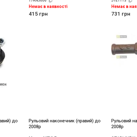
17RN5606
JTE1113
Немає в наявності
Немає в ная
415
грн
731
грн
авий) до
Рульовий наконечник (правий) до
Рульовий на
2008р
2008р