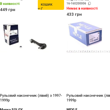
В наявності
16-160200006
КОШИК
Немає в наявності
449
грн
433
грн
Рульовий наконечник (лівий) з 1997-
Рульовий наконечник (лів
1999р
1999р
Марка SOLGY
MEYLE