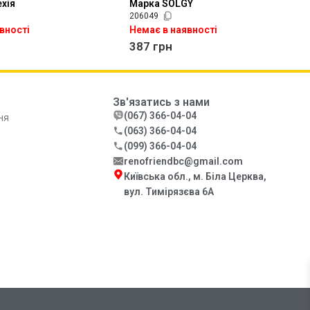
хія
Марка SOLGY
206049
вності
Немає в наявності
387
грн
Зв'язатись з нами
(067) 366-04-04
ня
(063) 366-04-04
(099) 366-04-04
renofriendbc@gmail.com
Київська обл., м. Біла Церква,
вул. Тимірязєва 6А