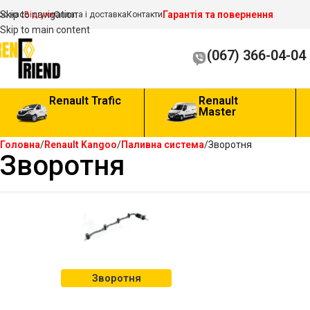
Гарантія та повернення
Skip to navigation
ро нас
Відгуки
Оплата і доставка
Контакти
Skip to main content
(067) 366-04-04
Renault Trafic
Renault
Master
Головна
Renault Kangoo
Паливна система
Зворотня
Зворотня
Зворотня