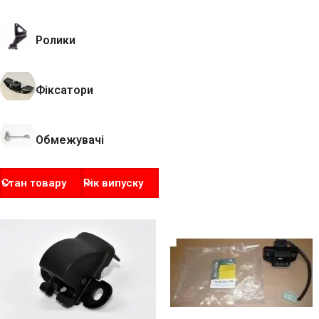
Ролики
Фіксатори
Обмежувачі
Стан товару
Рік випуску