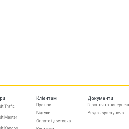
ри
Клієнтам
Документи
Про нас
Гарантія та повернен
lt Trafic
Відгуки
Угода користувача
lt Master
Оплата і доставка
lt Kangoo
Контакти