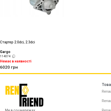
Стартер 2.0dci, 2.3dci
Gargo
114074
Немає в наявності
6020
грн
Това
Renau
Renau
Ми в соцмережах
Renau