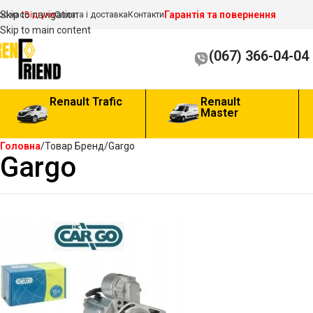
Гарантія та повернення
Skip to navigation
ро нас
Відгуки
Оплата і доставка
Контакти
Skip to main content
(067) 366-04-04
Renault Trafic
Renault
Master
Головна
Товар Бренд
Gargo
Gargo