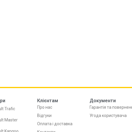
ри
Клієнтам
Документи
Про нас
Гарантія та повернен
lt Trafic
Відгуки
Угода користувача
lt Master
Оплата і доставка
lt Kangoo
Контакти