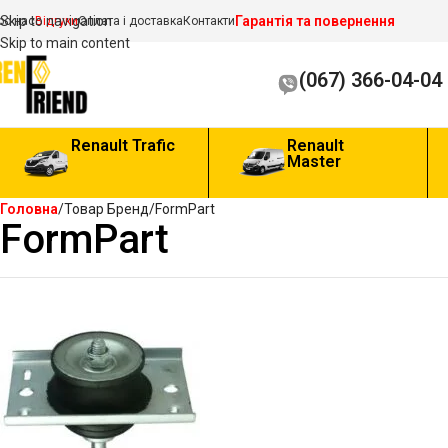
Гарантія та повернення
Skip to navigation
ро нас
Відгуки
Оплата і доставка
Контакти
Skip to main content
(067) 366-04-04
Renault Trafic
Renault
Master
Головна
Товар Бренд
FormPart
FormPart