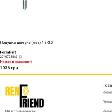
Подушка двигуна (ліва) 1.9-3.0
FormPart
20407238/S
Немає в наявності
1036
грн
Това
Renau
Renau
Ми в соцмережах
Renau