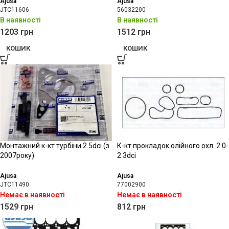
Ajusa
Ajusa
JTC11606
56032200
В наявності
В наявності
1203
грн
1512
грн
КОШИК
КОШИК
Монтажний к-кт турбіни 2.5dci (з
К-кт прокладок олійного охл. 2.0-
2007року)
2.3dci
Ajusa
Ajusa
JTC11490
77002900
Немає в наявності
Немає в наявності
1529
грн
812
грн