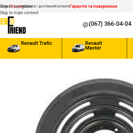
Гарантія та повернення
Skip to navigation
ро нас
Відгуки
Оплата і доставка
Контакти
Skip to main content
(067) 366-04-04
Renault Trafic
Renault
Master