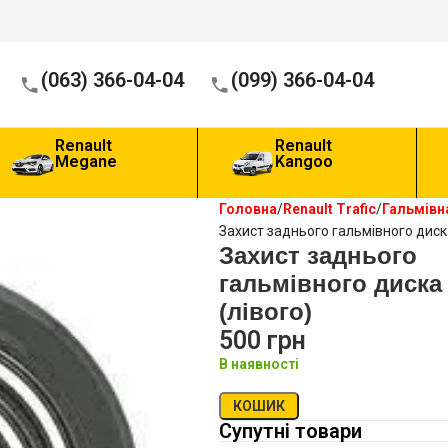
(063) 366-04-04
(099) 366-04-04
Renault
Renault
Megane
Kangoo
Головна
Renault Trafic
Гальмівн
Захист заднього гальмівного диска
Захист заднього
гальмівного диска
(лівого)
500
грн
В наявності
КОШИК
Супутні товари