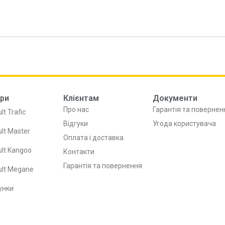
ри
Клієнтам
Документи
Про нас
Гарантія та повернен
lt Trafic
Відгуки
Угода користувача
lt Master
Оплата і доставка
lt Kangoo
Контакти
Гарантія та повернення
ult Megane
унки