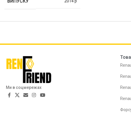
ВИПУСКУ
2014 р
Това
Renau
Renau
Ми в соцмережах
Renau
Rena
Форс