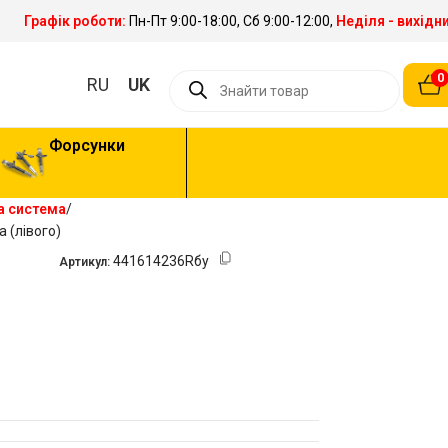
Графік роботи:
Пн-Пт 9:00-18:00, Сб 9:00-12:00,
Неділя - вихідн
0
RU
UK
Форсунки
а система
 (лівого)
441614236Rбу
Артикул: