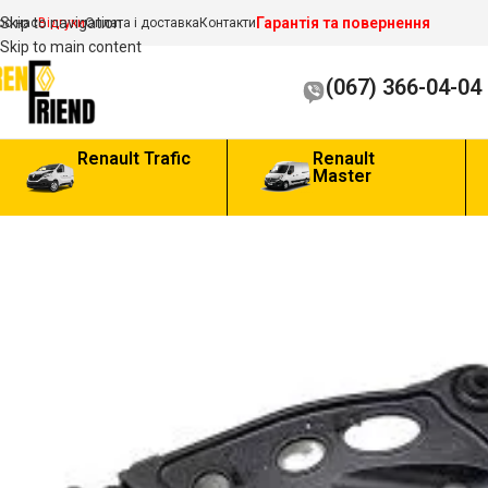
Гарантія та повернення
Skip to navigation
ро нас
Відгуки
Оплата і доставка
Контакти
Skip to main content
(067) 366-04-04
Renault Trafic
Renault
Master