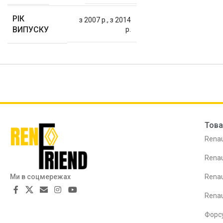
РІК
з 2007 р.
,
з 2014
ВИПУСКУ
р.
Това
Renau
Renau
Ми в соцмережах
Renau
Rena
Форс