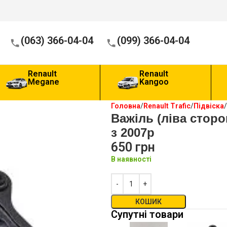
(063) 366-04-04
(099) 366-04-04
Renault
Renault
Megane
Kangoo
Головна
Renault Trafic
Підвіска
Важіль (ліва сторо
з 2007р
650
грн
В наявності
КОШИК
Супутні товари