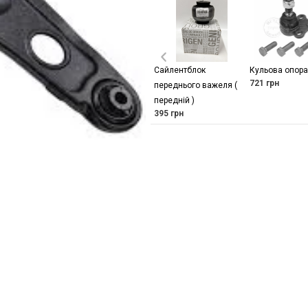
Сайлентблок
Кульова опора
721
грн
переднього важеля (
передній )
395
грн