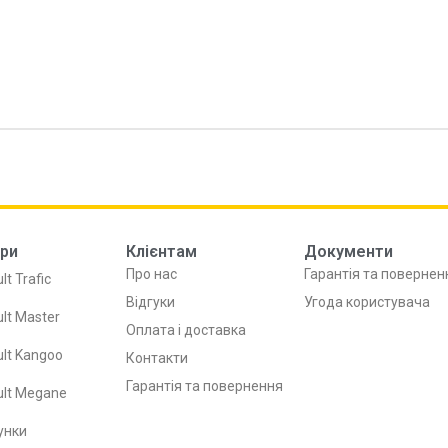
ри
Клієнтам
Документи
Про нас
Гарантія та повернен
lt Trafic
Відгуки
Угода користувача
lt Master
Оплата і доставка
lt Kangoo
Контакти
Гарантія та повернення
ult Megane
унки