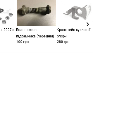
 з 2007р
Болт важеля
Кронштейн кульової
Сайлентблок
підрамника (передній)
опори
переднього важеля
100
грн
280
грн
задній )
395
грн