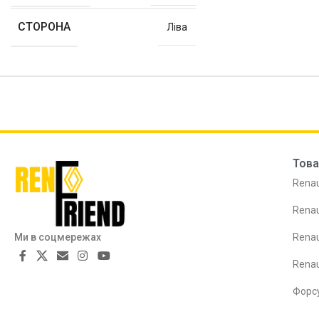
СТОРОНА
Ліва
Това
Renau
Renau
Ми в соцмережах
Renau
Rena
Форс