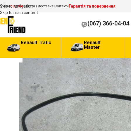
Гарантія та повернення
Skip to navigation
ро нас
Відгуки
Оплата і доставка
Контакти
Skip to main content
(067) 366-04-04
Renault Trafic
Renault
Master