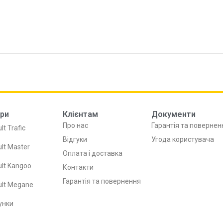
ри
Клієнтам
Документи
Про нас
Гарантія та повернен
lt Trafic
Відгуки
Угода користувача
lt Master
Оплата і доставка
lt Kangoo
Контакти
Гарантія та повернення
ult Megane
унки