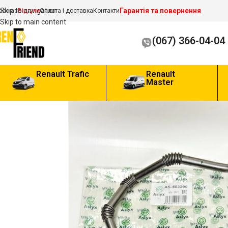
Гарантія та повернення
Skip to navigation
ро нас
Відгуки
Оплата і доставка
Контакти
Skip to main content
(067) 366-04-04
Renault Trafic
Renault
Master