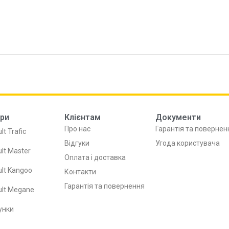
ри
Клієнтам
Документи
Про нас
Гарантія та повернен
lt Trafic
Відгуки
Угода користувача
lt Master
Оплата і доставка
lt Kangoo
Контакти
Гарантія та повернення
ult Megane
унки