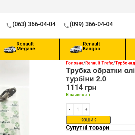
(063) 366-04-04
(099) 366-04-04
Renault
Renault
Megane
Kangoo
Головна
Renault Trafic
Турбона
Трубка обратки олі
турбіни 2.0
1114
грн
В наявності
КОШИК
Супутні товари