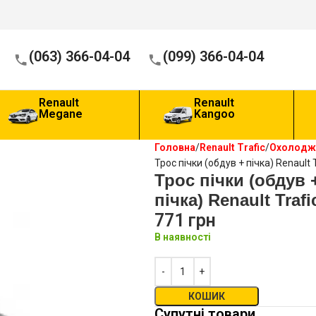
(063) 366-04-04
(099) 366-04-04
Renault
Renault
Megane
Kangoo
Головна
Renault Trafic
Охолодже
Трос пічки (обдув + пічка) Renault T
Трос пічки (обдув 
пічка) Renault Trafi
771
грн
В наявності
КОШИК
Супутні товари