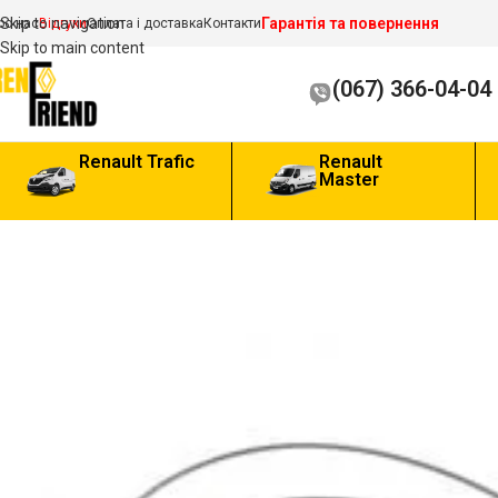
Гарантія та повернення
Skip to navigation
ро нас
Відгуки
Оплата і доставка
Контакти
Skip to main content
(067) 366-04-04
Renault Trafic
Renault
Master