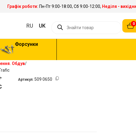
Графік роботи:
Пн-Пт 9:00-18:00, Сб 9:00-12:00,
Неділя - вихідн
0
RU
UK
Форсунки
ння. Обдув
rafic
+
509 0650
Артикул:
c