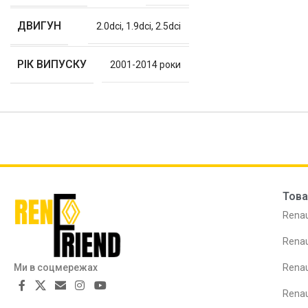
ДВИГУН
2.0dci
,
1.9dci
,
2.5dci
РІК ВИПУСКУ
2001-2014 роки
Това
Renau
Renau
Ми в соцмережах
Renau
Rena