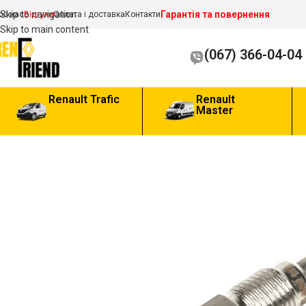
Гарантія та повернення
Skip to navigation
ро нас
Відгуки
Оплата і доставка
Контакти
Skip to main content
(067) 366-04-04
Renault Trafic
Renault
Master