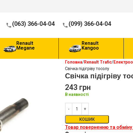
(063) 366-04-04
(099) 366-04-04
Renault
Renault
Megane
Kangoo
Головна
Renault Trafic
Електро
Свічка підігріву тосолу
Свічка підігріву то
243
грн
В наявності
КОШИК
Товар поверненню та обміну 