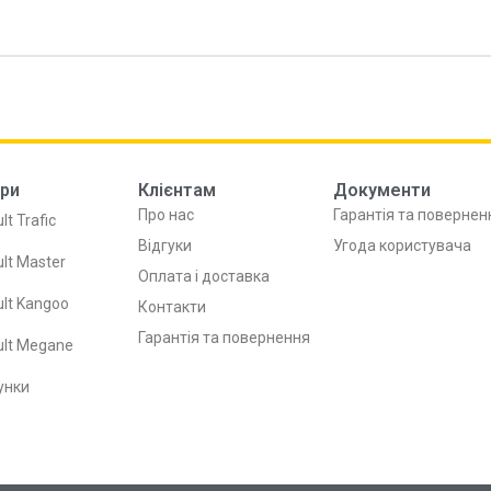
ри
Клієнтам
Документи
Про нас
Гарантія та повернен
lt Trafic
Відгуки
Угода користувача
lt Master
Оплата і доставка
lt Kangoo
Контакти
Гарантія та повернення
ult Megane
унки