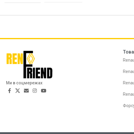
Това
Renau
Renau
Ми в соцмережах
Renau
Rena
Форс