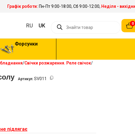
Графік роботи:
Пн-Пт 9:00-18:00, Сб 9:00-12:00,
Неділя - вихідн
0
RU
UK
Форсунки
обладнання
Свічки розжарення. Реле свічок
солу
SV011
Артикул:
не підлягає