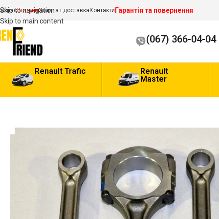
Гарантія та повернення
Skip to navigation
ро нас
Відгуки
Оплата і доставка
Контакти
Skip to main content
(067) 366-04-04
Renault Trafic
Renault
Master