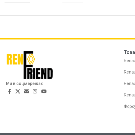
Това
Renau
Renau
Ми в соцмережах
Renau
Rena
Форс