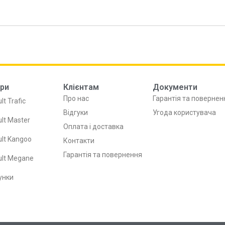
ри
Клієнтам
Документи
Про нас
Гарантія та повернен
lt Trafic
Відгуки
Угода користувача
lt Master
Оплата і доставка
lt Kangoo
Контакти
Гарантія та повернення
ult Megane
унки