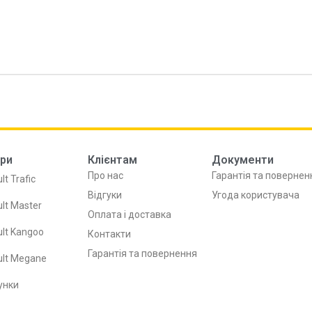
ри
Клієнтам
Документи
Про нас
Гарантія та повернен
lt Trafic
Відгуки
Угода користувача
lt Master
Оплата і доставка
lt Kangoo
Контакти
Гарантія та повернення
ult Megane
унки