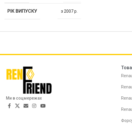
РІК ВИПУСКУ
з 2007 р.
Това
Renau
Renau
Ми в соцмережах
Renau
Rena
Форс