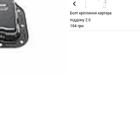
Болт кріплення картера
піддону 2.0
104
грн