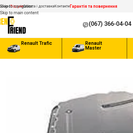
Гарантія та повернення
Skip to navigation
ро нас
Відгуки
Оплата і доставка
Контакти
Skip to main content
(067) 366-04-04
Renault Trafic
Renault
Master