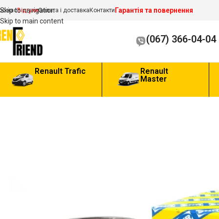
Гарантія та повернення
Skip to navigation
ро нас
Відгуки
Оплата і доставка
Контакти
Skip to main content
(067) 366-04-04
Renault Trafic
Renault
Master