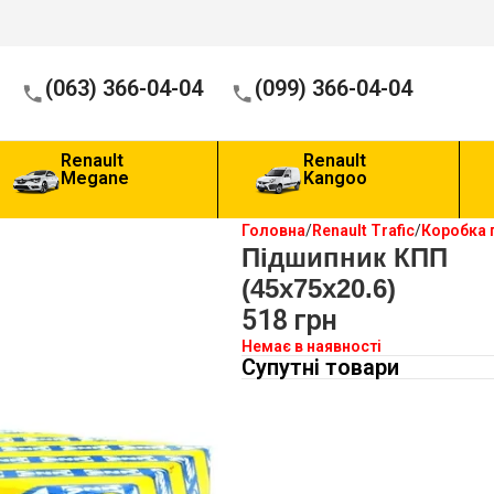
(063) 366-04-04
(099) 366-04-04
Renault
Renault
Megane
Kangoo
Головна
Renault Trafic
Коробка 
Підшипник КПП
(45х75х20.6)
518
грн
Немає в наявності
Супутні товари