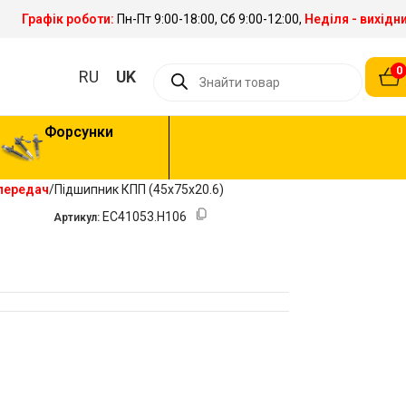
Графік роботи:
Пн-Пт 9:00-18:00, Сб 9:00-12:00,
Неділя - вихідн
0
RU
UK
Форсунки
передач
Підшипник КПП (45х75х20.6)
EC41053.H106
Артикул: