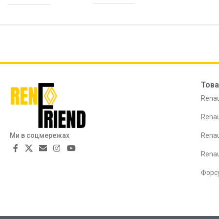
Това
Renau
Renau
Ми в соцмережах
Renau
Rena
Форс