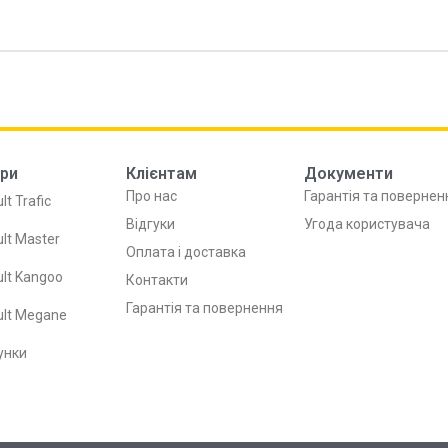
ри
Клієнтам
Документи
Про нас
Гарантія та повернен
lt Trafic
Відгуки
Угода користувача
lt Master
Оплата і доставка
lt Kangoo
Контакти
Гарантія та повернення
ult Megane
унки