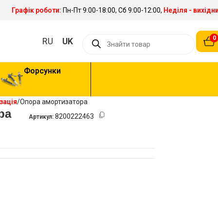
Графік роботи:
Пн-Пт 9:00-18:00, Сб 9:00-12:00,
Неділя - вихідн
0
RU
UK
Форсунки
зація
Опора амортизатора
ра
8200222463
Артикул: