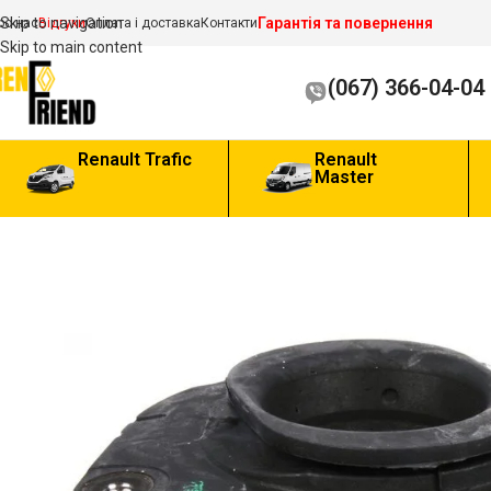
Гарантія та повернення
Skip to navigation
ро нас
Відгуки
Оплата і доставка
Контакти
Skip to main content
(067) 366-04-04
Renault Trafic
Renault
Master