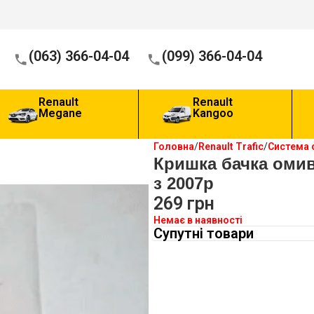
(063) 366-04-04
(099) 366-04-04
Renault
Renault
Megane
Kangoo
Головна
Renault Trafic
Система 
Кришка бачка оми
з 2007р
269
грн
Немає в наявності
Супутні товари