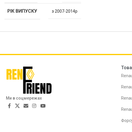
РІК ВИПУСКУ
з 2007-2014р
Това
Renau
Renau
Ми в соцмережах
Renau
Rena
Форс