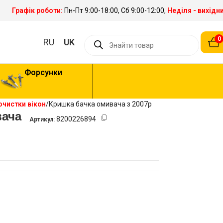
Графік роботи:
Пн-Пт 9:00-18:00, Сб 9:00-12:00,
Неділя - вихідн
0
RU
UK
Форсунки
очистки вікон
Кришка бачка омивача з 2007р
вача
8200226894
Артикул: