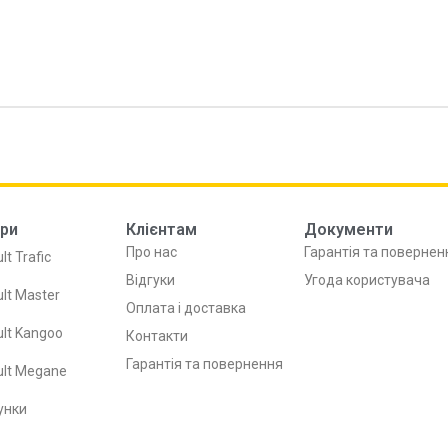
ри
Клієнтам
Документи
Про нас
Гарантія та повернен
lt Trafic
Відгуки
Угода користувача
lt Master
Оплата і доставка
lt Kangoo
Контакти
Гарантія та повернення
ult Megane
унки