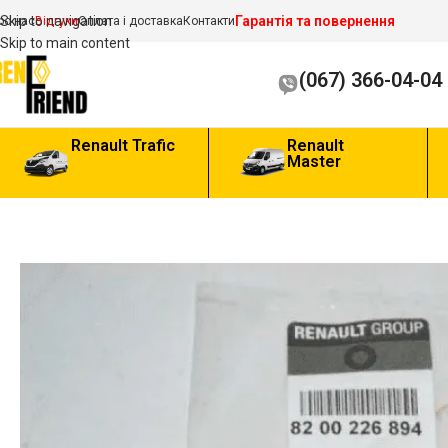
Гарантія та повернення
Skip to navigation
ро нас
Відгуки
Оплата і доставка
Контакти
Skip to main content
(067) 366-04-04
Renault Trafic
Renault
Master