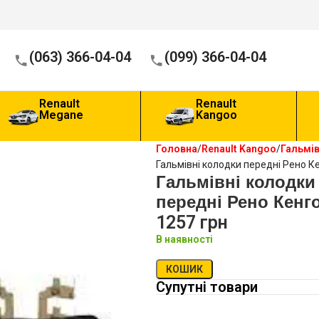
(063) 366-04-04
(099) 366-04-04
Renault
Renault
Megane
Kangoo
Головна
Renault Kangoo
Гальмі
Гальмівні колодки передні Рено К
Гальмівні колодки
передні Рено Кенго
1257
грн
В наявності
КОШИК
Супутні товари