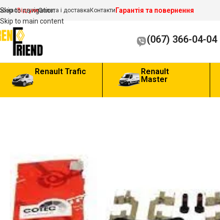
Гарантія та повернення
Skip to navigation
ро нас
Відгуки
Оплата і доставка
Контакти
Skip to main content
(067) 366-04-04
Renault Trafic
Renault
Master