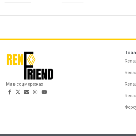
Това
Renau
Renau
Ми в соцмережах
Renau
Rena
Форс