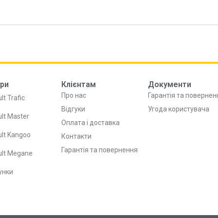
ри
Клієнтам
Документи
Про нас
Гарантія та повернен
lt Trafic
Відгуки
Угода користувача
lt Master
Оплата і доставка
lt Kangoo
Контакти
Гарантія та повернення
ult Megane
унки