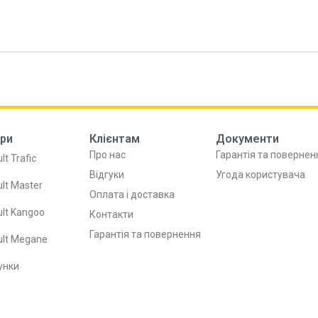
ри
Клієнтам
Документи
Про нас
Гарантія та повернен
lt Trafic
Відгуки
Угода користувача
lt Master
Оплата і доставка
lt Kangoo
Контакти
Гарантія та повернення
ult Megane
унки