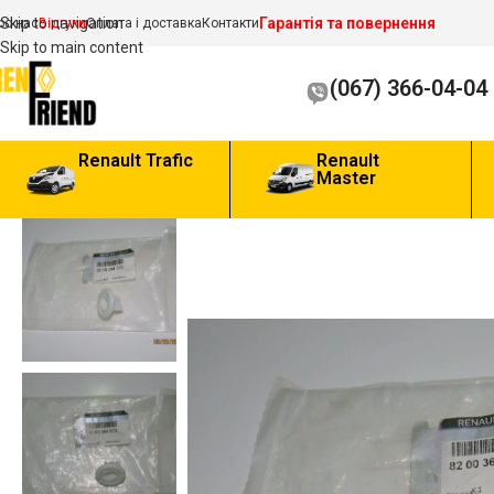
Гарантія та повернення
Skip to navigation
ро нас
Відгуки
Оплата і доставка
Контакти
Skip to main content
(067) 366-04-04
Renault Trafic
Renault
Master