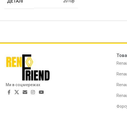
ДЕТАЛІ
2010р
Това
Renau
Renau
Ми в соцмережах
Renau
Rena
Форс