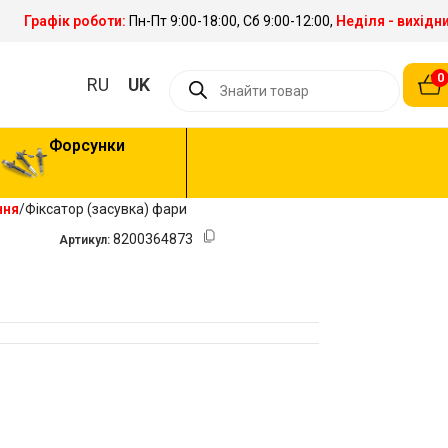
Графік роботи:
Пн-Пт 9:00-18:00, Сб 9:00-12:00,
Неділя - вихідн
0
RU
UK
Форсунки
ння
Фіксатор (засувка) фари
8200364873
Артикул: