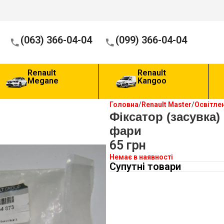
(063) 366-04-04
(099) 366-04-04
Renault
Renault
Megane
Kangoo
Головна
Renault Master
Освітле
Фіксатор (засувка)
фари
65
грн
Немає в наявності
Супутні товари