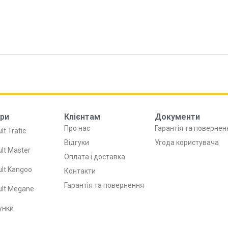
ри
Клієнтам
Документи
Про нас
Гарантія та повернен
lt Trafic
Відгуки
Угода користувача
lt Master
Оплата і доставка
lt Kangoo
Контакти
Гарантія та повернення
ult Megane
унки