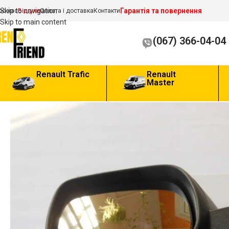
Гарантія та повернення
Skip to navigation
ро нас
Відгуки
Оплата і доставка
Контакти
Skip to main content
(067) 366-04-04
Renault Trafic
Renault
Master