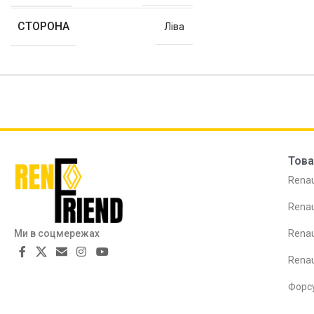
СТОРОНА
Ліва
Това
Renau
Renau
Ми в соцмережах
Renau
Rena
Форс