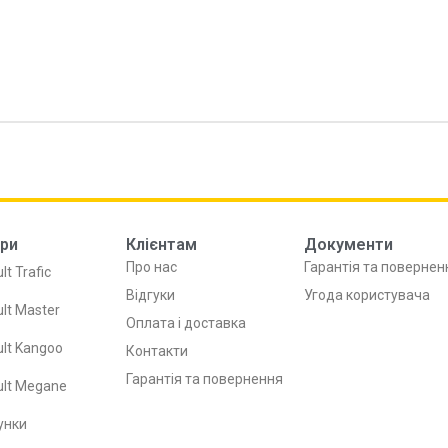
ри
Клієнтам
Документи
Про нас
Гарантія та повернен
lt Trafic
Відгуки
Угода користувача
lt Master
Оплата і доставка
lt Kangoo
Контакти
Гарантія та повернення
ult Megane
унки