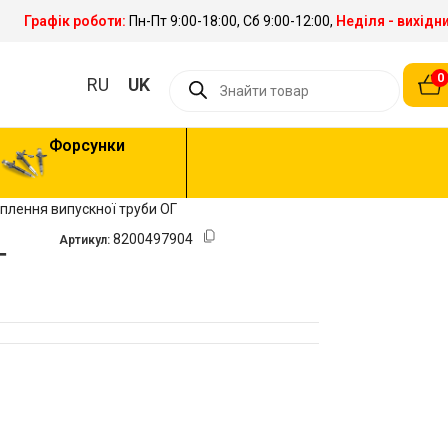
Графік роботи:
Пн-Пт 9:00-18:00, Сб 9:00-12:00,
Неділя - вихідн
0
RU
UK
Форсунки
іплення випускної труби ОГ
8200497904
Артикул:
Г