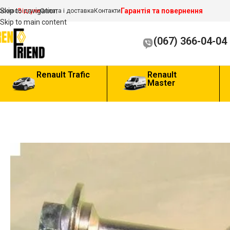
Гарантія та повернення
Skip to navigation
ро нас
Відгуки
Оплата і доставка
Контакти
Skip to main content
(067) 366-04-04
Renault Trafic
Renault
Master