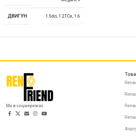
ДВИГУН
1.5dci
,
1.2TCe
,
1.6
Това
Renau
Renau
Ми в соцмережах
Renau
Rena
Форс