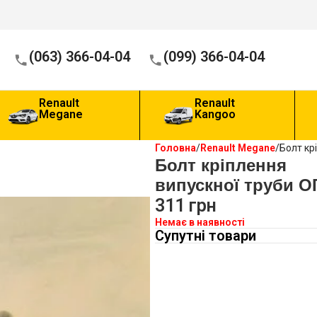
(063) 366-04-04
(099) 366-04-04
Renault
Renault
Megane
Kangoo
Головна
Renault Megane
Болт кр
Болт кріплення
випускної труби О
311
грн
Немає в наявності
Супутні товари