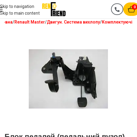
Skip to navigation
0
Skip to main content
ловна
Renault Master
Двигун. Система вихлопу
Комплектуючі
Блок педалей (педальний вузол)