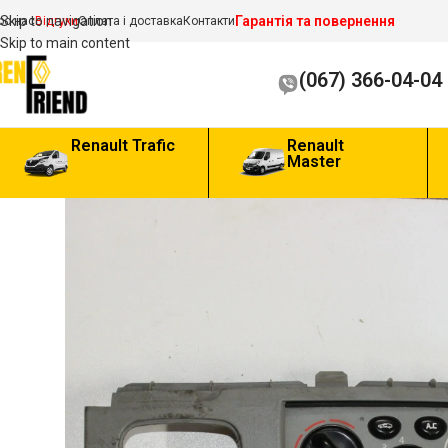
Гарантія та повернення
Skip to navigation
ро нас
Відгуки
Оплата і доставка
Контакти
Skip to main content
(067) 366-04-04
Renault Trafic
Renault
Master