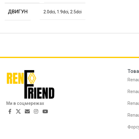
ДВИГУН
2.0dci
,
1.9dci
,
2.5dci
Това
Renau
Renau
Ми в соцмережах
Renau
Rena
Форс