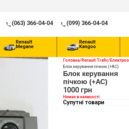
(063) 366-04-04
(099) 366-04-04
Renault
Renault
Megane
Kangoo
Головна
Renault Trafic
Електро
Блок керування пічкою (+АС)
Блок керування
пічкою (+АС)
1000
грн
Немає в наявності
Супутні товари