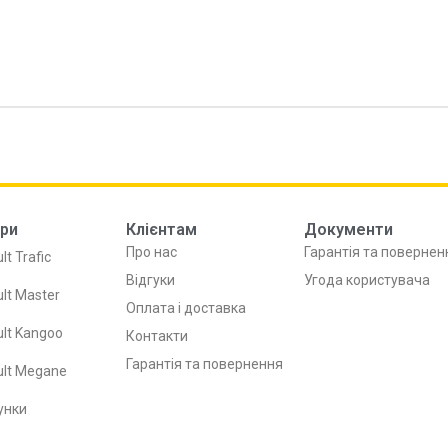
ри
Клієнтам
Документи
Про нас
Гарантія та повернен
lt Trafic
Відгуки
Угода користувача
lt Master
Оплата і доставка
lt Kangoo
Контакти
Гарантія та повернення
ult Megane
унки