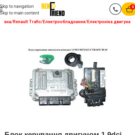
Skip to navigation
0
Skip to main content
ловна
Renault Trafic
Електрообладнання
Електроніка двигуна
Блок керування двигуном 1.9dci