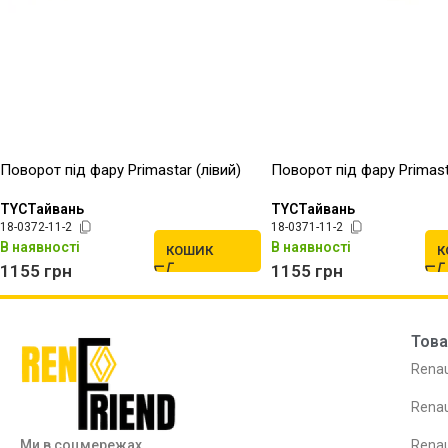
Поворот під фару Primastar (лівий)
Поворот під фару Primast
TYCТайвань
TYCТайвань
18-0372-11-2
18-0371-11-2
В наявності
В наявності
КОШИК
К
1155
грн
1155
грн
Това
Renau
Renau
Ми в соцмережах
Renau