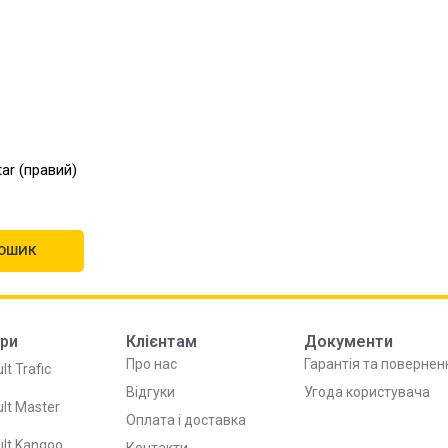
ar (правий)
ОШИК
ри
Клієнтам
Документи
Про нас
Гарантія та повернен
lt Trafic
Відгуки
Угода користувача
lt Master
Оплата і доставка
lt Kangoo
Контакти