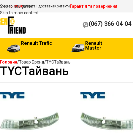
Гарантія та повернення
Skip to navigation
ро нас
Відгуки
Оплата і доставка
Контакти
Skip to main content
(067) 366-04-04
Renault Trafic
Renault
Master
Головна
Товар Бренд
TYCТайвань
TYCТайвань