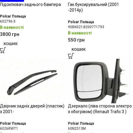
Підсилювач заднього бампера
Гак буксирувальний (2001
-2014р)
Polcar Польща
602796-3
Polcar Польща
В наявності
90BK021;8200771793
В наявності
3800
грн
550
грн
КОШИК
КОШИК
Двірник задніх дверей (пластик)
Дзеркало (ліва сторона электро
з 2001-
з обогрівом) (Renault Trafic 3 )
Polcar Польща
Polcar Польща
6026RWT1
60N2513M