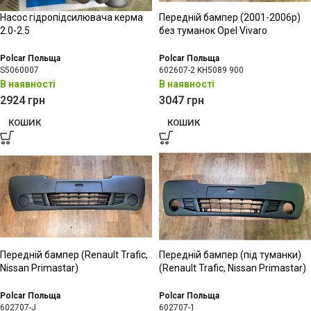
Насос гідропідсилювача керма
Передній бампер (2001-2006р)
2.0-2.5
без туманок Opel Vivaro
Polcar Польща
Polcar Польща
S5060007
602607-2 KH5089 900
В наявності
В наявності
2924
грн
3047
грн
КОШИК
КОШИК
Передній бампер (Renault Trafic,
Передній бампер (під туманки)
Nissan Primastar)
(Renault Trafic, Nissan Primastar)
Polcar Польща
Polcar Польща
602707-J
602707-1