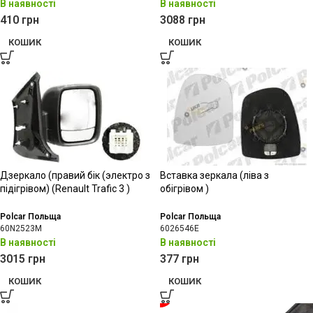
В наявності
В наявності
410
грн
3088
грн
КОШИК
КОШИК
Дзеркало (правий бік (электро з
Вставка зеркала (ліва з
підігрівом) (Renault Trafic 3 )
обігрівом )
Polcar Польща
Polcar Польща
60N2523M
6026546E
В наявності
В наявності
3015
грн
377
грн
КОШИК
КОШИК
-21%