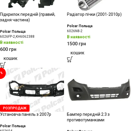
Підкрилок передній (правий,
Радіатор пічки (2001-2010р)
задня частина)
Polcar Польща
6026N8-2
Polcar Польща
6026FP-2,KH6062388
В наявності
В наявності
1500
грн
600
грн
КОШИК
КОШИК
8%
РОЗПРОДАЖ
Установча панель з 2007р
Бампер передній 2.3 з
противотуманками
Polcar Польща