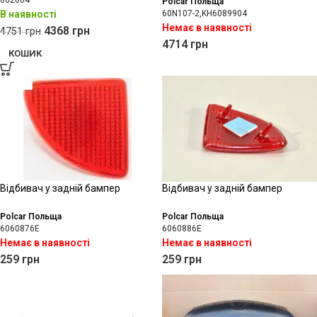
602604
Polcar Польща
В наявності
60N107-2,KH6089904
Немає в наявності
4368
грн
4751
грн
4714
грн
КОШИК
Відбивач у задній бампер
Відбивач у задній бампер
Polcar Польща
Polcar Польща
6060876E
6060886E
Немає в наявності
Немає в наявності
259
грн
259
грн