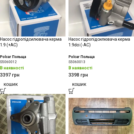
Насос гідропідсилювача керма
Насос гідропідсилювача керма
1.9 (+АС)
1.9dci (-АС)
Polcar Польща
Polcar Польща
S5060012
S5060013
В наявності
В наявності
3397
грн
3398
грн
КОШИК
КОШИК