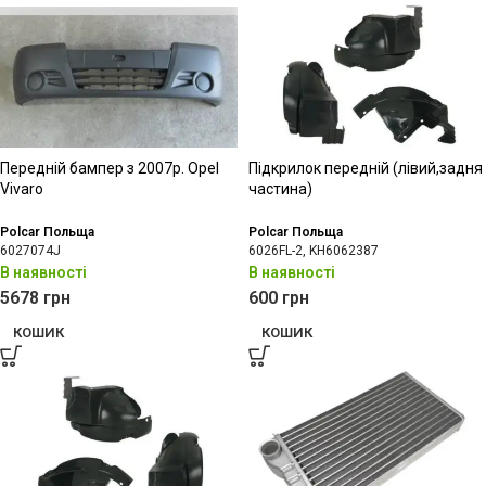
Передній бампер з 2007р. Opel
Підкрилок передній (лівий,задня
Vivaro
частина)
Polcar Польща
Polcar Польща
6027074J
6026FL-2, KH6062387
В наявності
В наявності
5678
грн
600
грн
КОШИК
КОШИК