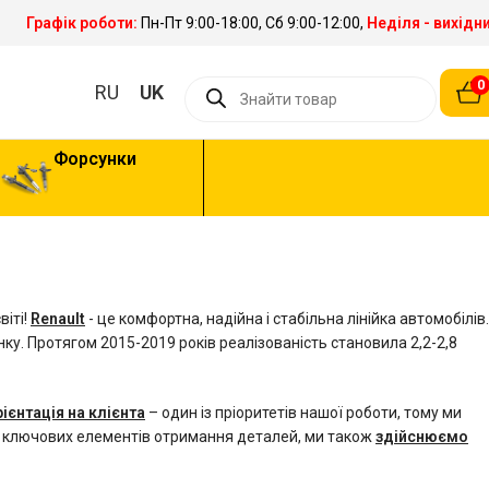
Графік роботи:
Пн-Пт 9:00-18:00, Сб 9:00-12:00,
Неділя - вихідн
0
RU
UK
Форсунки
віті!
Renault
- це комфортна, надійна і стабільна лінійка автомобілів.
ринку. Протягом 2015-2019 років реалізованість становила 2,2-2,8
ієнтація на клієнта
– один із пріоритетів нашої роботи, тому ми
з ключових елементів отримання деталей, ми також
здійснюємо