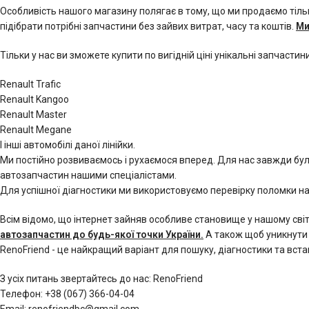
Особливість нашого магазину полягає в тому, що ми продаємо тільк
підібрати потрібні запчастини без зайвих витрат, часу та коштів.
Ми
Тільки у нас ви зможете купити по вигідній ціні унікальні запчастини
Renault Trafic
Renault Kangoo
Renault Master
Renault Megane
І інші автомобілі даної лінійки.
Ми постійно розвиваємось і рухаємося вперед. Для нас завжди бу
автозапчастин нашими спеціалістами.
Для успішної діагностики ми використовуємо перевірку поломки на
Всім відомо, що інтернет зайняв особливе становище у нашому сві
автозапчастин до будь-якої точки України.
А також щоб уникнути
RenoFriend - це найкращий варіант для пошуку, діагностики та вст
З усіх питань звертайтесь до нас: RenoFriend
Телефон: +38 (067) 366-04-04