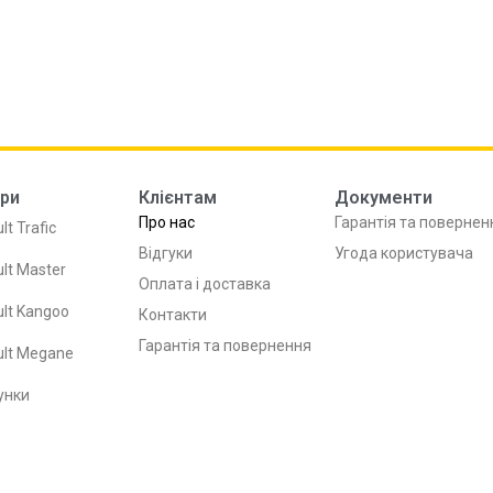
ри
Клієнтам
Документи
Про нас
Гарантія та повернен
lt Trafic
Відгуки
Угода користувача
lt Master
Оплата і доставка
lt Kangoo
Контакти
Гарантія та повернення
ult Megane
унки