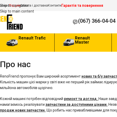
Гарантія та повернення
Skip to navigation
ро нас
Відгуки
Оплата і доставка
Контакти
Skip to main content
(067) 366-04-04
Renault Trafic
Renault
Master
Про нас
RenoFriend пропонує Вам широкий асортимент
нових та б/у запчас
Кількість машин цієї марки у світі вже не перший рік займає лідирую
мільйона автомобілів щорічно.
Кожній машині потрібен відповідний
ремонт та догляд.
Наше завда
намагаємось реалізувати
запчастини за доступними цінами.
Незва
продаж нових запчастин.
Що робить нас привабливішими для покуп