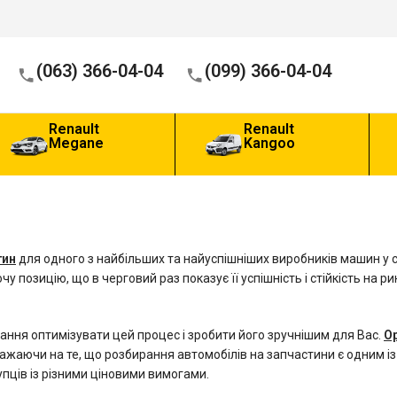
(063) 366-04-04
(099) 366-04-04
Renault
Renault
Megane
Kangoo
тин
для одного з найбільших та найуспішніших виробників машин у с
чу позицію, що в черговий раз показує її успішність і стійкість на 
ння оптимізувати цей процес і зробити його зручнішим для Вас.
Ор
жаючи на те, що розбирання автомобілів на запчастини є одним і
ців із різними ціновими вимогами.