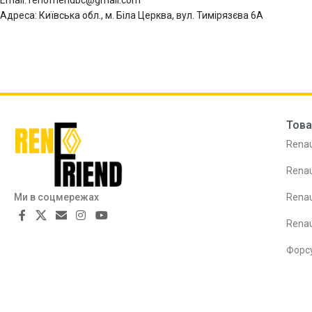
Email: renofriendbc@gmail.com
Адреса: Київська обл., м. Біла Церква, вул. Тимірязєва 6А
Това
Renau
Renau
Ми в соцмережах
Renau
Rena
Форс