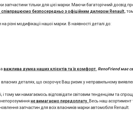
и запчастини тільки для цієї марки. Маючи багаторічний досвід пр
 співпрацюємо безпосередньо з офіційним дилером Renault,
том
 на різні модифікації нашої марки. В наявності деталі до:
ла
важлива думка наших клієнтів та їх комфорт.
RenoFriend має с
 власних деталях, що скорочує Ваш ризик у неправильному виявлен
ті, і тому ми намагаємось відповідати світовим тенденціям та спр
 непорозуміння
не вимагаємо передоплату.
Весь наш асортимент 
ановлення запчастин для всіх власників марки автомобіля Renault.